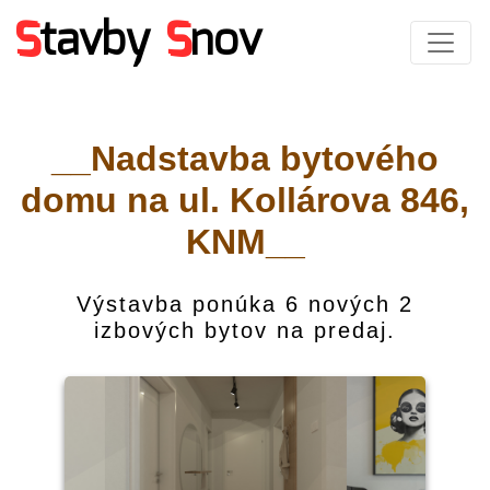
S
tavby
S
nov
__Nadstavba bytového
domu na ul. Kollárova 846,
KNM__
Výstavba ponúka 6 nových 2
izbových bytov na predaj.