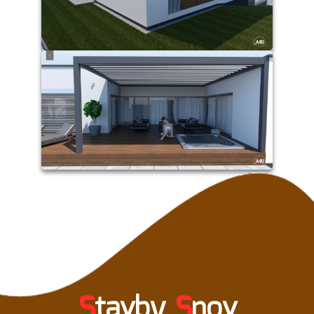
S
tavby
S
nov