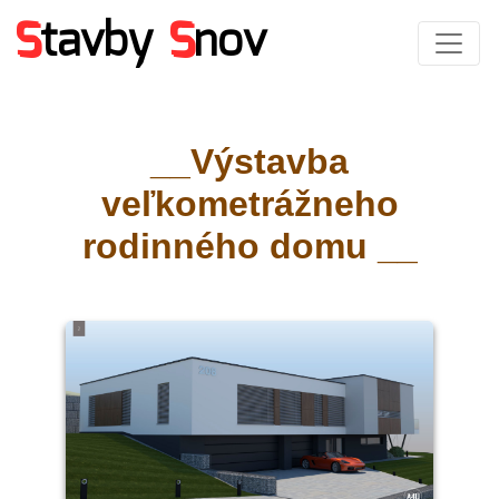
S
tavby
S
nov
__Výstavba
veľkometrážneho
rodinného domu __